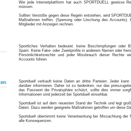
Wie jede Internetplattform hat auch SPORTDUELL gewisse Rege
müssen.
Sollten Verstöße gegen diese Regeln entstehen, wird SPORTDU
reset-set-points-text
Maßnahmen treffen. (Sperrung oder Löschung des Accounts).
Mitglieder mit Anzeigen rechnen.
end-game-text
Sportliches Verhalten bedeutet: keine Beschimpfungen oder Be
Spam. Keine Fake- oder Zweitprofile in anderem Namen oder fremd
Persönlichkeitsrechte und jeder Missbrauch dieser Rechte 
Accounts führen.
ten
Sportduell verkauft keine Daten an dritte Parteien. Jeder kann 
darüber informieren. Daher ist zu bedenken, nur das preiszuge
das Passwort die Privatsphäre schützt, sollte dies immer sorgf
Informationen sind jederzeit bei Sportduell einsehbar.
Sportduell ist auf dem neuesten Stand der Technik und legt groß
Daten. Dazu werden geeignete Maßnahmen getroffen um diese Da
Sportduell übernimmt keine Verantwortung bei Missachtung der 
alle Konsequenzen.