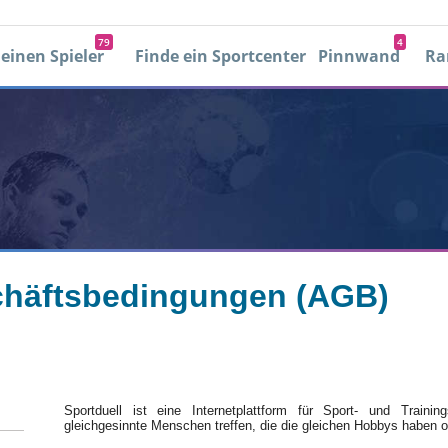
79
4
 einen Spieler
Finde ein Sportcenter
Pinnwand
Ra
0
0
Mit facebook einloggen
Einloggen
Passwort vergessen
Neues Konto erstellen
next-set-text
häftsbedingungen‎ (AGB)
Sportduell ist eine Internetplattform für Sport- und Trainin
gleichgesinnte Menschen treffen, die die gleichen Hobbys haben 