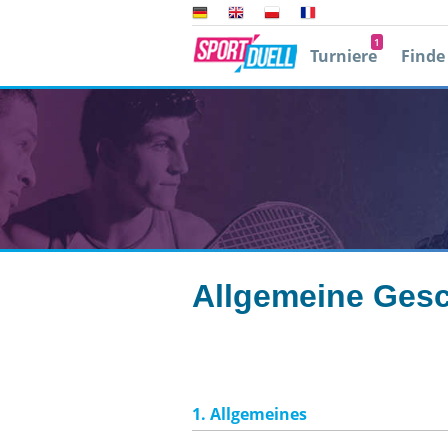
1
Turniere
Finde
Player 2
0
Allgemeine Gesc
1. Allgemeines