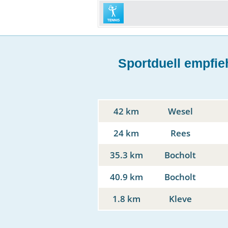
Sportduell empfieh
42 km
Wesel
24 km
Rees
35.3 km
Bocholt
40.9 km
Bocholt
1.8 km
Kleve