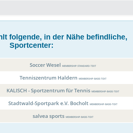
reset-set-points-text
end-game-text
lt folgende, in der Nähe befindliche,
Sportcenter:
Soccer Wesel
MEMBERSHIP-STANDARD-TEXT
Tenniszentrum Haldern
MEMBERSHIP-BASIS-TEXT
KALISCH - Sportzentrum für Tennis
MEMBERSHIP-BASIS-TEXT
Stadtwald-Sportpark e.V. Bocholt
MEMBERSHIP-BASIS-TEXT
salvea sports
MEMBERSHIP-BASIS-TEXT