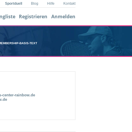
Sportduell
Blog
Hilfe
Kontakt
ngliste
Registrieren
Anmelden
Player 1
0
MEMBERSHIP-BASIS-TEXT
-center-rainbow.de
w.de