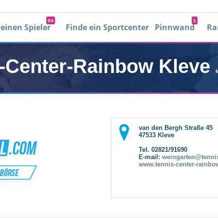
84
5
 einen Spieler
Finde ein Sportcenter
Pinnwand
Ra
0
0
s-Center-Rainbow Kleve
Mit facebook einloggen
Einloggen
Passwort vergessen
Neues Konto erstellen
next-set-text
van den Bergh Straße 45
47533 Kleve
Tel. 02821/91690
E-mail:
weingarten@tennis
www.tennis-center-rainbo