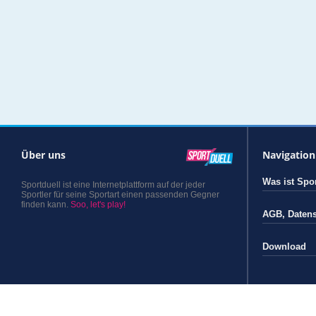
Über uns
Navigation
Was ist Spor
Sportduell ist eine Internetplattform auf der jeder
Sportler für seine Sportart einen passenden Gegner
finden kann.
Soo, let's play!
AGB
,
Daten
Download