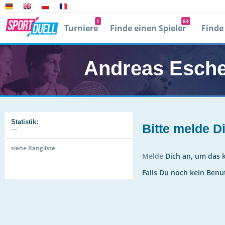
1
84
Turniere
Finde einen Spieler
Finde
Player 2
0
Mit facebook
Andreas Esch
0
E
Passwort verg
Statistik:
Bitte melde D
---
siehe Rangliste
Melde
Dich an, um das k
Falls Du noch kein Benu
r