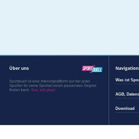
Über uns
Navigation
Was ist Spor
Sportduell ist eine Internetplattform auf der jeder
Sportler für seine Sportart einen passenden Gegner
finden kann.
Soo, let's play!
AGB
,
Daten
Download