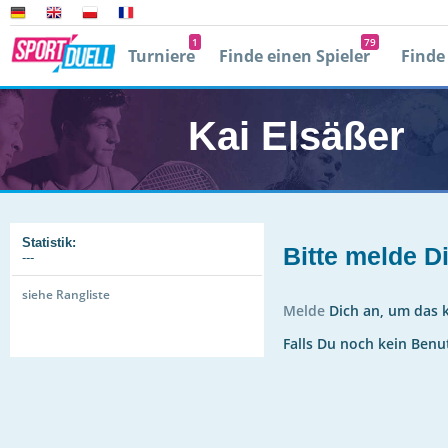
1
79
Turniere
Finde einen Spieler
Finde
Player 2
0
Mit facebook
Kai Elsäßer
0
E
Passwort verg
Statistik:
Bitte melde D
---
siehe Rangliste
Melde
Dich an, um das k
Falls Du noch kein Benu
r