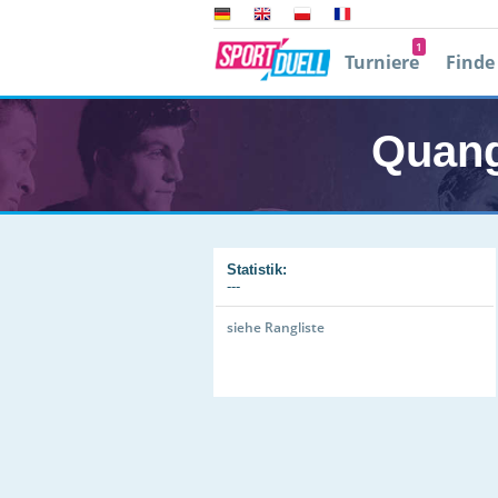
1
Turniere
Finde
Player 2
Quang
0
Statistik:
---
siehe Rangliste