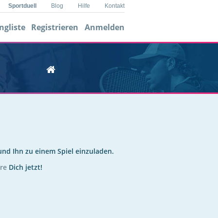
Sportduell
Blog
Hilfe
Kontakt
ngliste
Registrieren
Anmelden
Player 1
0
und Ihn zu einem Spiel einzuladen.
ere
Dich jetzt!