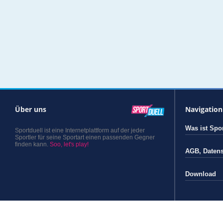
Über uns
Navigation
Was ist Spor
Sportduell ist eine Internetplattform auf der jeder
Sportler für seine Sportart einen passenden Gegner
finden kann.
Soo, let's play!
AGB
,
Daten
Download