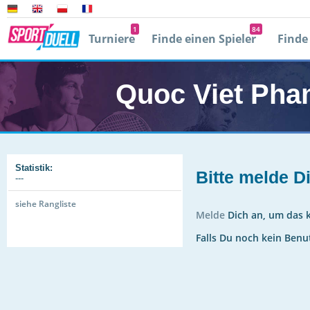
1
84
Turniere
Finde einen Spieler
Finde
Player 2
0
Mit facebook
Quoc Viet Ph
0
E
Passwort verg
Statistik:
Bitte melde D
---
siehe Rangliste
Melde
Dich an, um das k
Falls Du noch kein Benu
r