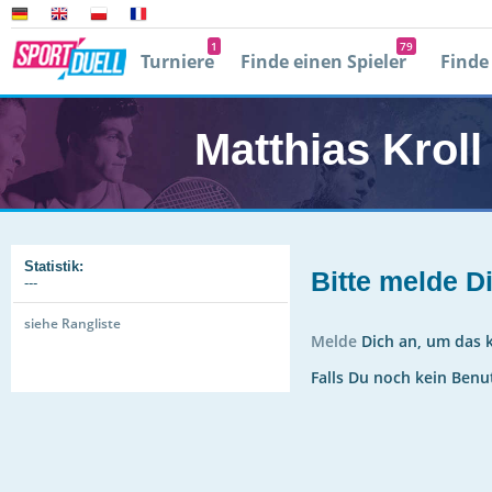
1
79
Turniere
Finde einen Spieler
Finde
Player 2
0
Mit facebook
Matthias Kroll
0
E
Passwort verg
Statistik:
Bitte melde D
---
siehe Rangliste
Melde
Dich an, um das k
Falls Du noch kein Benu
r