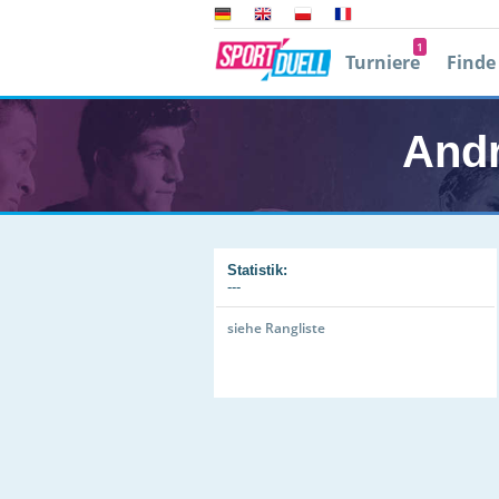
1
Turniere
Finde
Player 2
Andr
0
Statistik:
---
siehe Rangliste