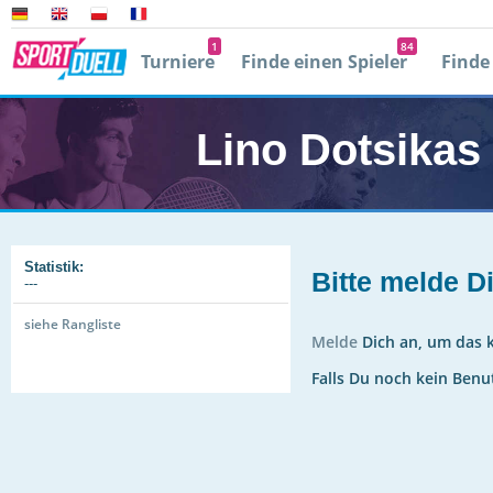
1
84
Turniere
Finde einen Spieler
Finde
Player 2
0
Mit facebook
Lino Dotsikas
0
E
Passwort verg
Statistik:
Bitte melde D
---
siehe Rangliste
Melde
Dich an, um das k
Falls Du noch kein Benu
r