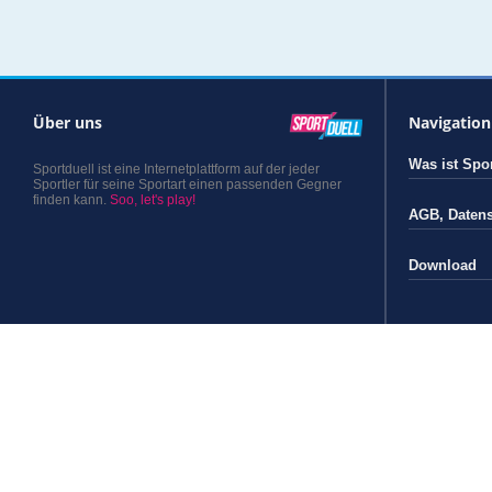
Über uns
Navigation
Was ist Spor
Sportduell ist eine Internetplattform auf der jeder
Sportler für seine Sportart einen passenden Gegner
finden kann.
Soo, let's play!
AGB
,
Daten
Download