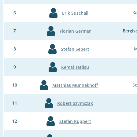
6
K
Erik Suschall
7
Bergis
Florian Germer
8
M
Stefan Sebert
9
Kemal Tatlisu
10
S
Matthias Münnekhoff
11
Robert Szymczak
12
Stefan Ruppert