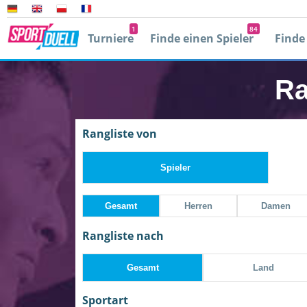
1
84
Turniere
Finde einen Spieler
Finde
Player 2
0
Mit facebook
Ra
0
E
Rangliste von
Passwort verg
Spieler
Gesamt
Herren
Damen
Rangliste nach
Gesamt
Land
r
Sportart