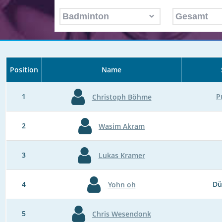
Position
Name
1
P
Christoph Böhme
2
Wasim Akram
3
Lukas Kramer
4
Dü
Yohn oh
5
Chris Wesendonk