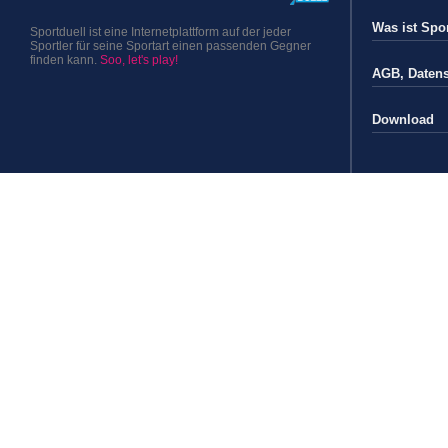
Was ist Spor
Sportduell ist eine Internetplattform auf der jeder
Sportler für seine Sportart einen passenden Gegner
finden kann.
Soo, let's play!
AGB
,
Daten
Download