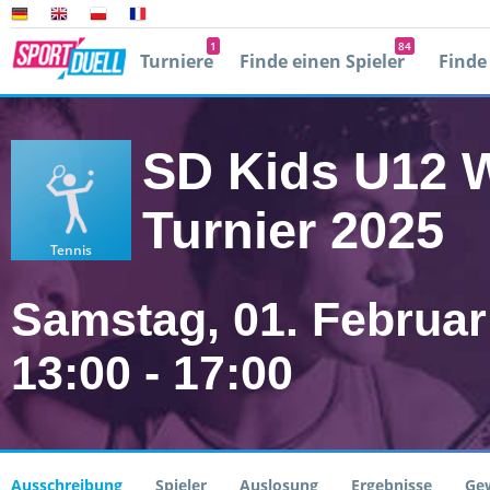
1
84
Turniere
Finde einen Spieler
Finde
Player 2
0
Mit facebook
0
SD Kids U12 W
E
Turnier 2025
Tennis
Passwort verg
Samstag, 01. Februar
13:00 - 17:00
r
Ausschreibung
Spieler
Auslosung
Ergebnisse
Ge